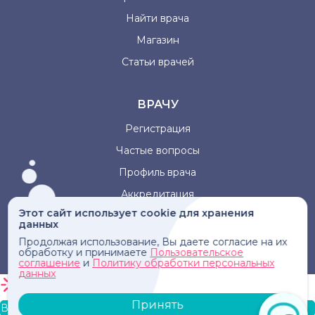
Найти врача
Магазин
Статьи врачей
ВРАЧУ
Регистрация
Частые вопросы
Профиль врача
Аккредитация
Этот сайт использует cookie для хранения
данных
Информация, представленная на сайте, не может быть
Продолжая использование, Вы даете согласие на их
использована для постановки диагноза, назначения
обработку и принимаете
Пользовательское
лечения и не заменяет прием врача.
соглашение
и
Политику обработки персональных
данных
Принять
В корзину