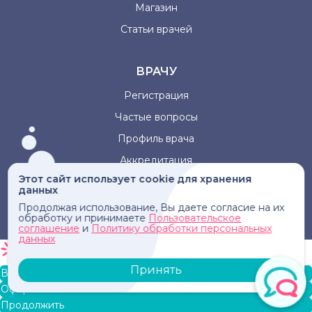
Магазин
Статьи врачей
ВРАЧУ
Регистрация
Частые вопросы
Профиль врача
Аккредитация
Этот сайт использует cookie для хранения
данных
Информация, представленная на сайте, не может быть
Продолжая использование, Вы даете согласие на их
использована для постановки диагноза, назначения
обработку и принимаете
Пользовательское
лечения и не заменяет прием врача.
соглашение
и
Политику обработки персональных
данных
Принять
В корзину
Оформление заказа
Продолжить