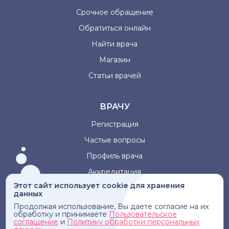
Срочное обращение
Обратиться онлайн
Найти врача
Магазин
Статьи врачей
ВРАЧУ
Регистрация
Частые вопросы
Профиль врача
Аккредитация
Этот сайт использует cookie для хранения
данных
Информация, представленная на сайте, не может быть
Продолжая использование, Вы даете согласие на их
использована для постановки диагноза, назначения
обработку и принимаете
Пользовательское
лечения и не заменяет прием врача.
соглашение
и
Политику обработки персональных