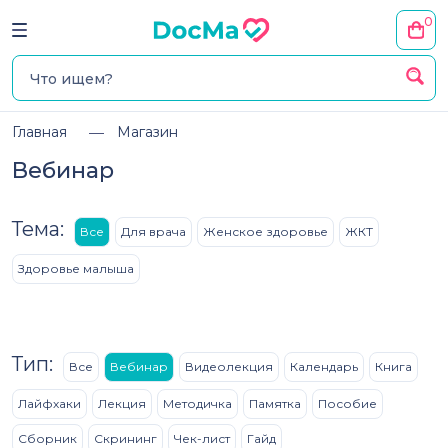
0
Главная
Магазин
Вебинар
Тема:
Все
Для врача
Женское здоровье
ЖКТ
Здоровье малыша
Тип:
Все
Вебинар
Видеолекция
Календарь
Книга
Лайфхаки
Лекция
Методичка
Памятка
Пособие
Сборник
Скрининг
Чек-лист
Гайд