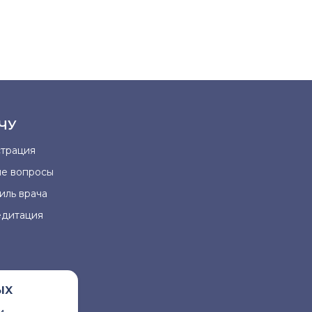
ЧУ
страция
ые вопросы
иль врача
едитация
ых