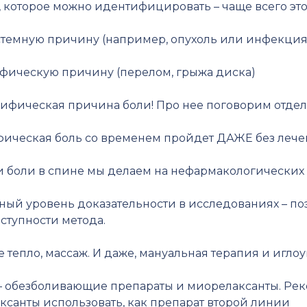
которое можно идентифицировать – чаще всего это
стемную причину (например, опухоль или инфекция
ифическую причину (перелом, грыжа диска)
цифическая причина боли! Про нее поговорим отдел
ическая боль со временем пройдет ДАЖЕ без леч
и боли в спине мы делаем на нефармакологических 
ый уровень доказательности в исследованиях – по
оступности метода.
 тепло, массаж. И даже, мануальная терапия и игло
 обезболивающие препараты и миорелаксанты. Рек
санты использовать, как препарат второй линии