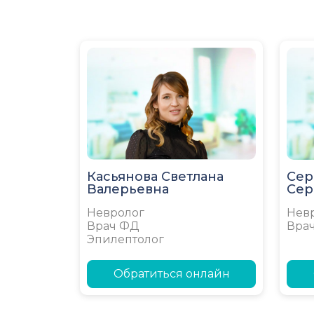
Касьянова Светлана
Сер
Валерьевна
Сер
Невролог
Нев
Врач ФД
Вра
Эпилептолог
Обратиться онлайн