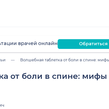
ьтации врачей онлайн
Обратиться
тьи
Волшебная таблетка от боли в спине: миф
а от боли в спине: мифы
ич