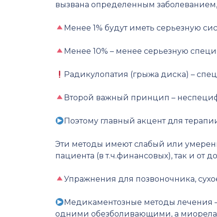
вызвана определенным заболеванием, 
⠀
Менее 1% будут иметь серьезную си
⠀
Менее 10% – менее серьезную спец
⠀
Радикулопатия (грыжа диска) – спе
⠀
Второй важный принцип – неспециф
⠀
Поэтому главный акцент для терапи
⠀
Эти методы имеют слабый или умеренн
пациента (в т.ч.финансовых), так и от д
⠀
Упражнения для позвоночника, сухое
⠀
Медикаментозные методы лечения –
одними обезболивающими, а миорелак