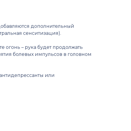
 добавляются дополнительный
тральная сенситизация).
те огонь – рука будет продолжать
риятия болевых импульсов в головном
м антидепрессанты или