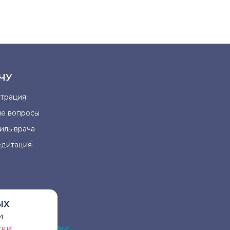
ЧУ
страция
ые вопросы
иль врача
едитация
ых
и
на для постановки
тки