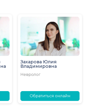
)
Захарова Юлия
вна
Владимировна
Невролог
н
Обратиться онлайн