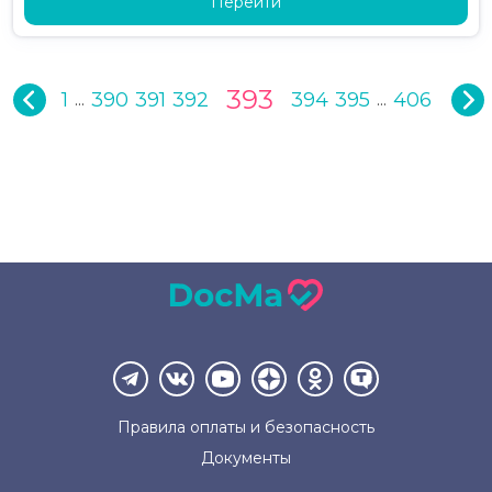
Перейти
393
1
390
391
392
394
395
406
...
...
Правила оплаты и
безопасность
Документы