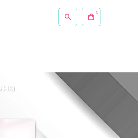
0
вна