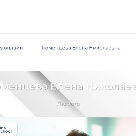
у онлайн
Тюменцева Елена Николаевна
менцева Елена Николае
Педиатр
ник
chool