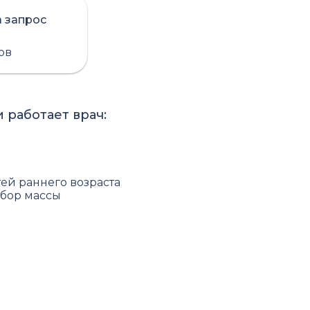
а запрос
сов
 работает врач:
ей раннего возраста
абор массы