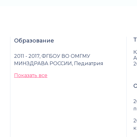
Т
Образование
К
2011 - 2017, ФГБОУ ВО ОМГМУ
А
МИНЗДРАВА РОССИИ, Педиатрия
2
Показать все
О
2
п
2
к