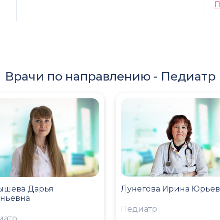
П
Врачи по направлению -
Педиатр
ышева Дарья
Лунегова Ирина Юрьев
еньевна
Педиатр
иатр