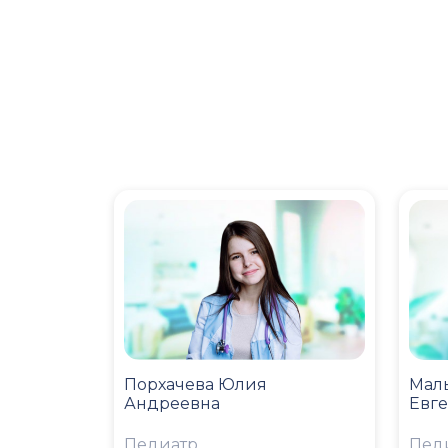
Порхачева Юлия
Мал
Андреевна
Евг
Педиатр
Пед