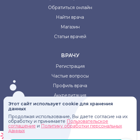
Обратиться онлайн
Найти врача
Магазин
Статьи врачей
ВРАЧУ
Регистрация
Частые вопросы
Профиль врача
Аккредитация
Этот сайт использует cookie для хранения
данных
Информация, представленная на сайте, не может быть
Продолжая использование, Вы даете согласие на их
использована для постановки диагноза, назначения
обработку и принимаете
Пользовательское
лечения и не заменяет прием врача.
соглашение
и
Политику обработки персональных
данных