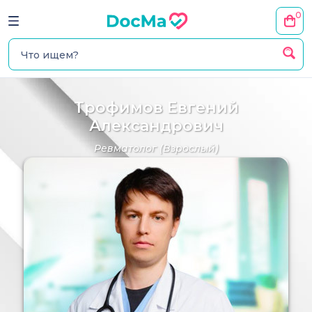
0
Трофимов Евгений
Александрович
Ревматолог
(Взрослый)