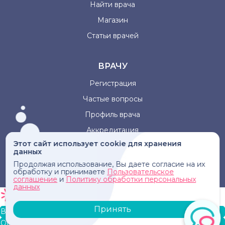
Найти врача
Магазин
Статьи врачей
ВРАЧУ
Регистрация
Частые вопросы
Профиль врача
Аккредитация
Этот сайт использует cookie для хранения
данных
Информация, представленная на сайте, не может быть
Продолжая использование, Вы даете согласие на их
использована для постановки диагноза, назначения
обработку и принимаете
Пользовательское
лечения и не заменяет прием врача.
соглашение
и
Политику обработки персональных
данных
Принять
В корзину
Оформление заказа