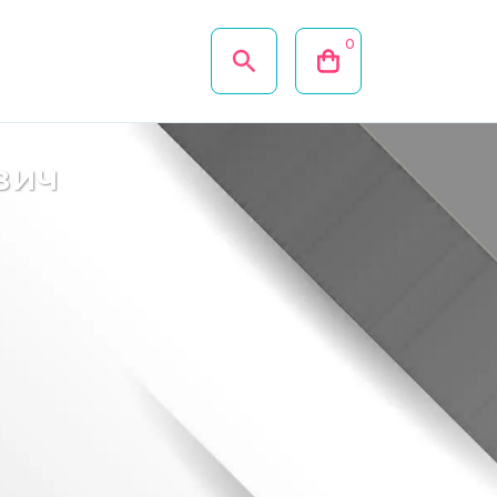
0
вич