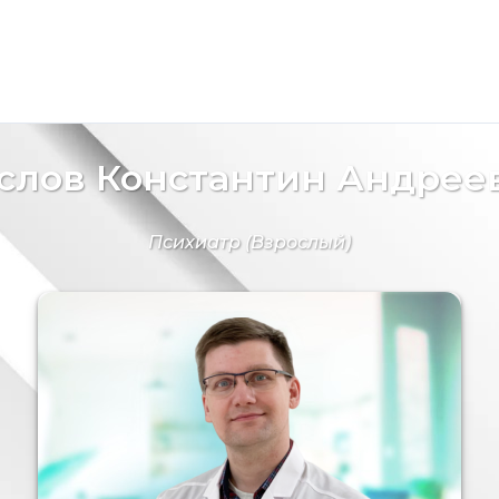
слов Константин Андрее
Психиатр
(Взрослый)