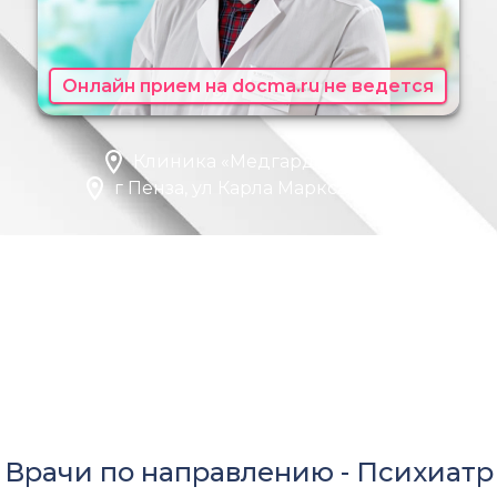
Онлайн прием на docma.ru не ведется
Клиника «Медгард - Пенза»
г Пенза, ул Карла Маркса, д 16 к 1
Врачи по направлению -
Психиатр