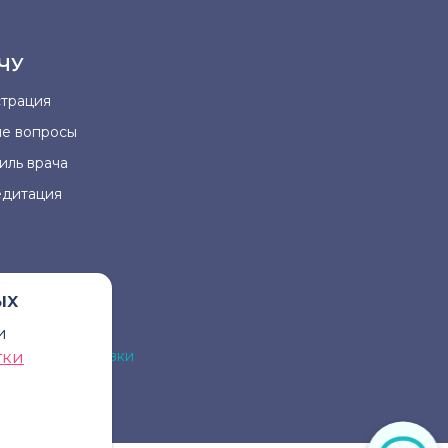
ЧУ
страция
ые вопросы
иль врача
едитация
ых
и
на для постановки
тки
рача.