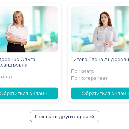
даренко Ольга
Титова Елена Андреев
ксандровна
Психиатр
хиатр
Психотерапевт
Обратиться онлайн
Обратиться онлай
Показать других врачей