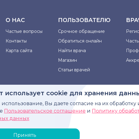
О НАС
ПОЛЬЗОВАТЕЛЮ
ВРА
Частые вопросы
Срочное обращение
Реги
Контакты
Обратиться онлайн
Част
Карта сайта
Найти врача
Проф
Магазин
Аккр
Статьи врачей
т использует cookie для хранения данн
использование, Вы даете согласие на их обработку 
рмация, представленная на сайте, не может быть использова
те
Пользовательское соглашение
и
Политику обрабо
диагноза, назначения лечения и не заменяет прием в
ных данных
Принять