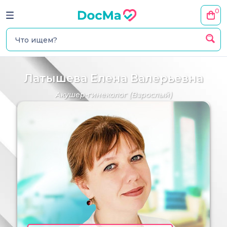
0
Латышева Елена Валерьевна
Акушер-гинеколог
(Взрослый)