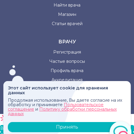
Найти врача
Магазин
Статьи врачей
ВРАЧУ
Регистрация
Частые вопросы
Профиль врача
Аккредитация
Этот сайт использует cookie для хранения
данных
Информация, представленная на сайте, не может быть
Продолжая использование, Вы даете согласие на их
использована для постановки диагноза, назначения
обработку и принимаете
Пользовательское
лечения и не заменяет прием врача.
соглашение
и
Политику обработки персональных
данных
Принять
В корзину