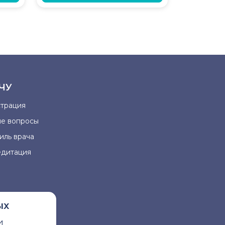
ЧУ
страция
ые вопросы
иль врача
едитация
ых
и