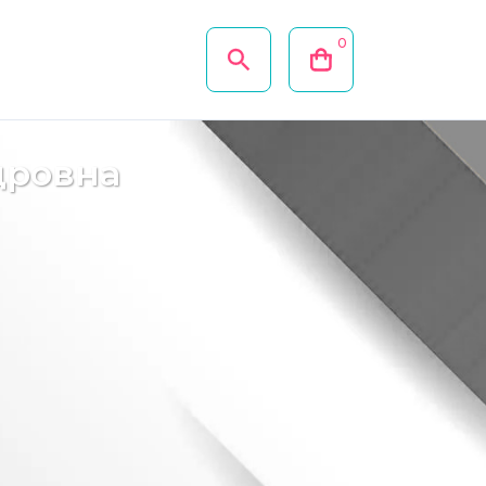
0
дровна