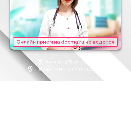
Онлайн прием на docma.ru не ведется
Клиника "БэБиБум"
г Владимир, ул Мира, д 37А