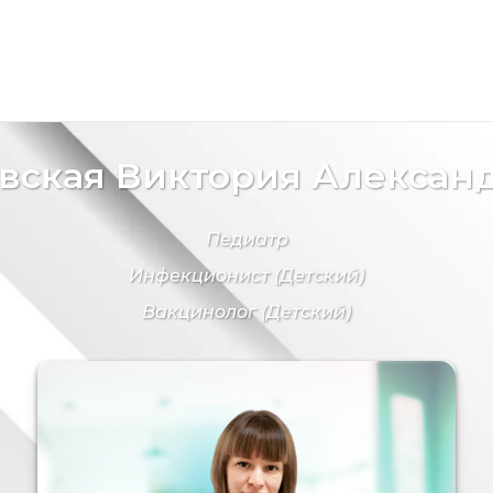
вская Виктория Алексан
Педиатр
Инфекционист
(Детский)
Вакцинолог
(Детский)