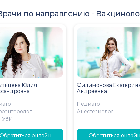
Врачи по направлению -
Вакциноло
ульцева Юлия
Филимонова Екатерин
ксандровна
Андреевна
иатр
Педиатр
роэнтеролог
Анестезиолог
ч УЗИ
Обратиться онлайн
Обратиться онлай