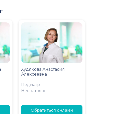
г
а
Худякова Анастасия
Алексеевна
Педиатр
Неонатолог
н
Обратиться онлайн