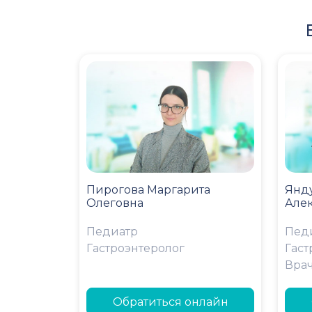
Пирогова Маргарита
Янд
Олеговна
Але
Педиатр
Пед
Гастроэнтеролог
Гаст
Вра
Обратиться онлайн