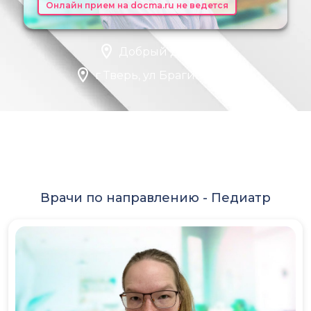
Онлайн прием на docma.ru не ведется
Добрый Доктор
г Тверь, ул Брагина, д 18
Врачи по направлению -
Педиатр