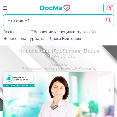
0
Главная
Обращение к специалисту онлайн
Новосёлова (Гурбатова) Дарья Викторовна
Новосёлова (Гурбатова) Дарья
Викторовна
Педиатр
Гастроэнтеролог
(Взрослый, Детский)
Выпускник
DocmaSchool
Гастроэнтерология