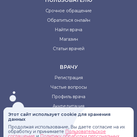
ПОЛЬЗОВАТЕЛЮ
Срочное обращение
Обратиться онлайн
Найти врача
Магазин
Статьи врачей
ВРАЧУ
Регистрация
Частые вопросы
Профиль врача
Аккредитация
Этот сайт использует cookie для хранения
данных
Информация, представленная на сайте, не может быть
Продолжая использование, Вы даете согласие на их
использована для постановки диагноза, назначения
обработку и принимаете
Пользовательское
лечения и не заменяет прием врача.
соглашение
и
Политику обработки персональных