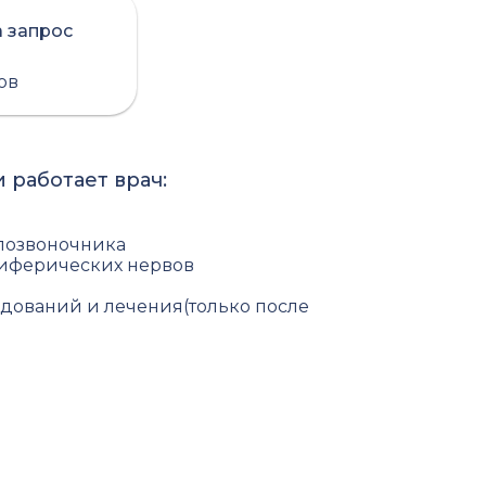
а запрос
сов
 работает врач:
 позвоночника
риферических нервов
дований и лечения(только после