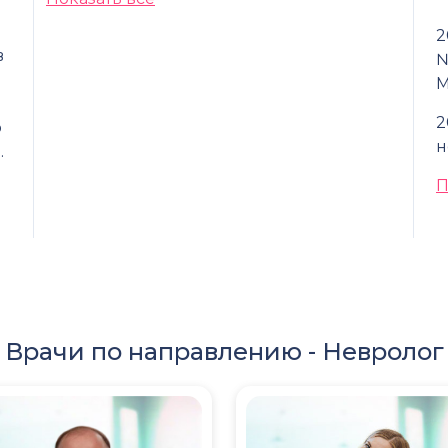
2
в
№
М
2
о
н
…
П
Врачи по направлению -
Невролог