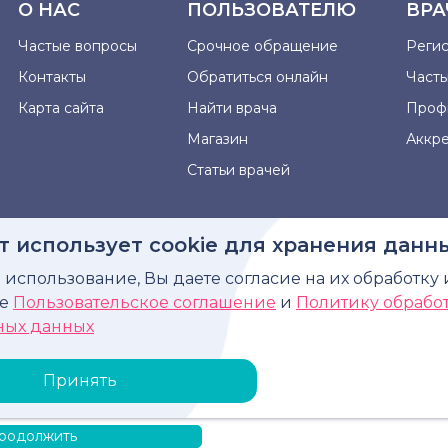
О НАС
ПОЛЬЗОВАТЕЛЮ
ВРА
Частые вопросы
Срочное обращение
Реги
Контакты
Обратиться онлайн
Част
Карта сайта
Найти врача
Проф
Магазин
Аккр
Статьи врачей
т использует cookie для хранения данн
использование, Вы даете согласие на их обработку 
рмация, представленная на сайте, не может быть использова
те
Пользовательское соглашение
и
Политику обрабо
диагноза, назначения лечения и не заменяет прием в
ных данных
Принять
родолжить