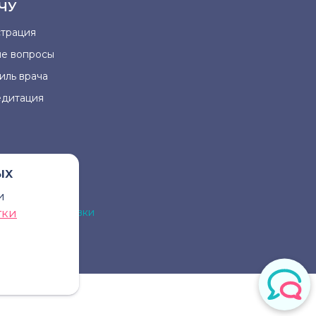
ЧУ
страция
ые вопросы
иль врача
едитация
ых
и
на для постановки
тки
рача.