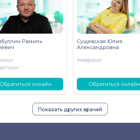
ибуллин Рамиль
Сущевская Юлия
левич
Александровна
ролог
Невролог
алголог
Обратиться онлайн
Обратиться онлай
Показать других врачей