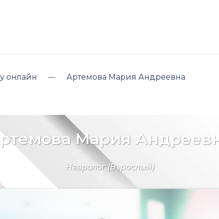
у онлайн
Артемова Мария Андреевна
ртемова Мария Андреев
Невролог
(Взрослый)