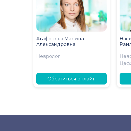
Агафонова Марина
Нас
Александровна
Раи
Невролог
Нев
Цеф
Обратиться онлайн