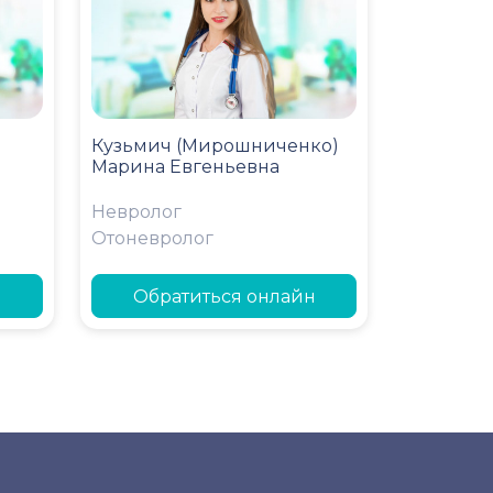
Кузьмич (Мирошниченко)
Марина Евгеньевна
Невролог
Отоневролог
н
Обратиться онлайн