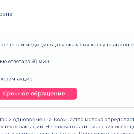
овна
зательной медицины для оказания консультационны
ью ответа за 60 мин
о
текстом-аудио
Срочное обращение
 так и одновременно. Количество молока определяе
остью к лактации. Несколько статистических иссле
ью и длительность гв короче. Причинами являются 