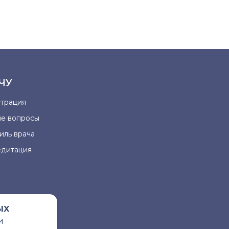
ЧУ
страция
ые вопросы
иль врача
едитация
ых
и