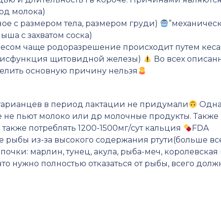
од молока)
ое с размером тела, размером груди)
”механическ
ыша с захватом соска)
сом чаще родоразрешение происходит путем кесар
;дисфункция щитовидной железы)
Во всех описан
елить основную причину нельзя
арианцев в период лактации не придумали
Одна
 не пьют молоко или др молочные продукты. Такж
о также потреблять 1200-1500мг/сут кальция
FDA
 рыбы из-за высокого содержания ртути(больше все
чки: марлин, тунец, акула, рыба-меч, королевская
 что нужно полностью отказаться от рыбы, всего долж