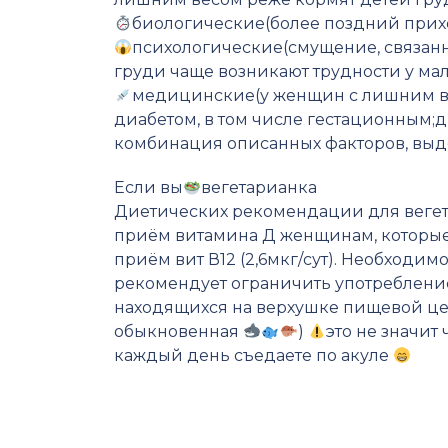
биологические(более поздний прих
психологические(смущение, связанн
груди чаще возникают трудности у мал
медицинские(у женщин с лишним ве
диабетом, в том числе гестационным
комбинация описанных факторов, выд
Если вы
вегетарианка
Диетических рекомендации для вегет
приём витамина Д женщинам, которые
приём вит В12 (2,6мкг/сут). Необходим
рекомендует ограничить употребление
находящихся на верхушке пищевой цепо
обыкновенная
)
это не значит
каждый день съедаете по акуле