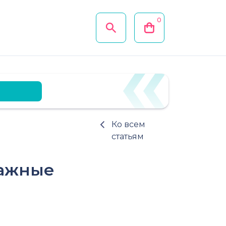
0
Ко всем
статьям
важные