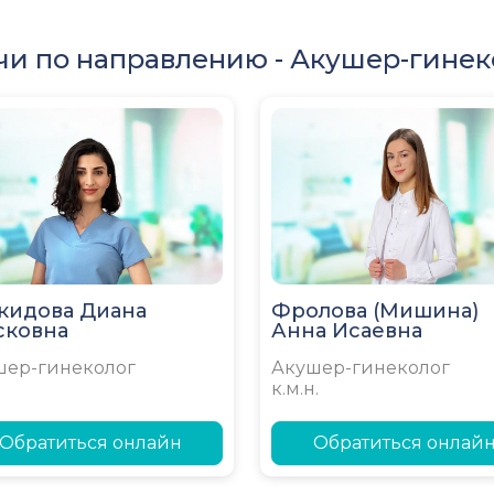
чи по направлению -
Акушер-гинек
кидова Диана
Фролова (Мишина)
сковна
Анна Исаевна
шер-гинеколог
Акушер-гинеколог
к.м.н.
Обратиться онлайн
Обратиться онлай