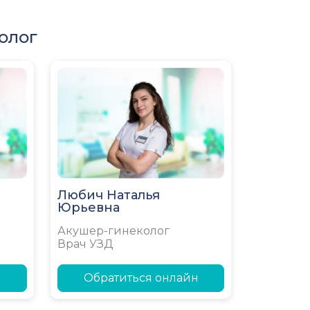
олог
Любич Наталья
Юрьевна
Акушер-гинеколог
Врач УЗД
н
Обратиться онлайн