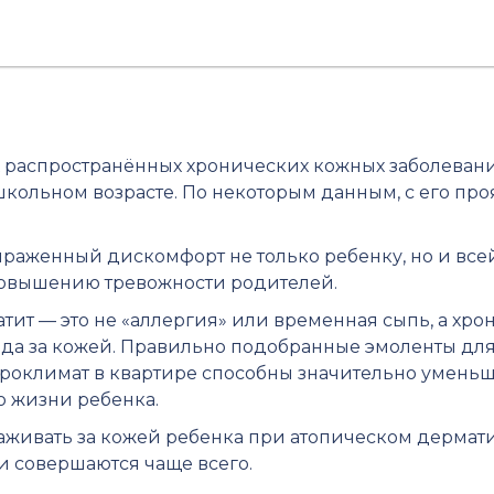
распространённых хронических кожных заболеваний.
кольном возрасте. По некоторым данным, с его пр
аженный дискомфорт не только ребенку, но и всей 
повышению тревожности родителей.
тит — это не «аллергия» или временная сыпь, а хро
ода за кожей. Правильно подобранные эмоленты для
роклимат в квартире способны значительно уменьш
о жизни ребенка.
хаживать за кожей ребенка при атопическом дерматит
и совершаются чаще всего.