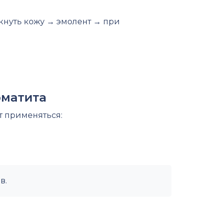
кнуть кожу → эмолент → при
рматита
т применяться:
в.