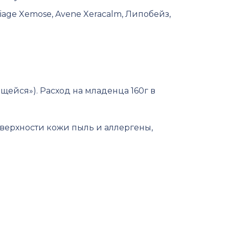
iage Xemose, Avene Xeracalm, Липобейз,
щейся»). Расход на младенца 160г в
оверхности кожи пыль и аллергены,