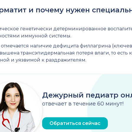
ерматит и почему нужен специаль
ническое генетически детерминированное воспалите
ностями иммунной системы.
 отмечается наличие дефицита филлагрина (ключев
вышена трансэпидермальная потеря влаги, то есть ко
льной и уязвимой к раздражителям.
Дежурный педиатр он
отвечает в течение 60 минут!
Обратиться сейчас