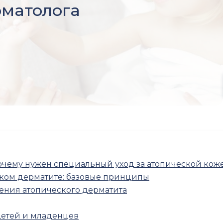
матолога
почему нужен специальный уход за атопической кож
ском дерматите: базовые принципы
рения атопического дерматита
детей и младенцев