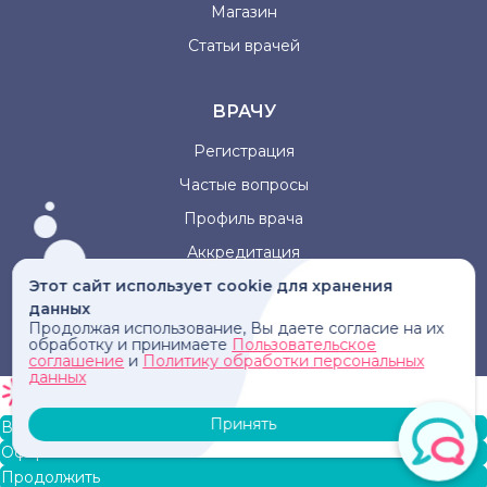
Магазин
Статьи врачей
ВРАЧУ
Регистрация
Частые вопросы
Профиль врача
Аккредитация
Этот сайт использует cookie для хранения
данных
Информация, представленная на сайте, не может быть
Продолжая использование, Вы даете согласие на их
использована для постановки диагноза, назначения
обработку и принимаете
Пользовательское
лечения и не заменяет прием врача.
соглашение
и
Политику обработки персональных
данных
Принять
В корзину
Оформление заказа
Продолжить