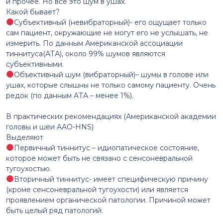
и прочее. Но все это шум в ушах.
Какой бывает?
Субъективный (невибраторный)- его ощущает только
сам пациент, окружающие не могут его не услышать, не
измерить. По данным Американской ассоциации
тиннитуса(АТА), около 99% шумов являются
субъективными.
Объективный шум (вибраторный)– шумы в голове или
ушах, которые слышны не только самому пациенту. Очень
редок (по данным АТА – менее 1%).
⠀
В практических рекомендациях (Американской академии
головы и шеи AAO-HNS)
Выделяют
Первичный тиннитус – идиопатическое состояние,
которое может быть не связано с сенсоневральной
тугоухостью.
Вторичный тиннитус- имеет специфическую причину
(кроме сенсоневральной тугоухости) или является
проявлением органической патологии. Причиной может
быть целый ряд патологий.
⠀