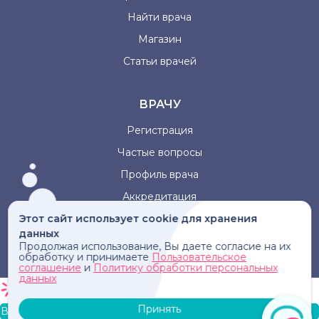
Найти врача
Магазин
Статьи врачей
ВРАЧУ
Регистрация
Частые вопросы
Профиль врача
Аккредитация
Этот сайт использует cookie для хранения
данных
Информация, представленная на сайте, не может быть
Продолжая использование, Вы даете согласие на их
использована для постановки диагноза, назначения
обработку и принимаете
Пользовательское
лечения и не заменяет прием врача.
соглашение
и
Политику обработки персональных
данных
Принять
В корзину