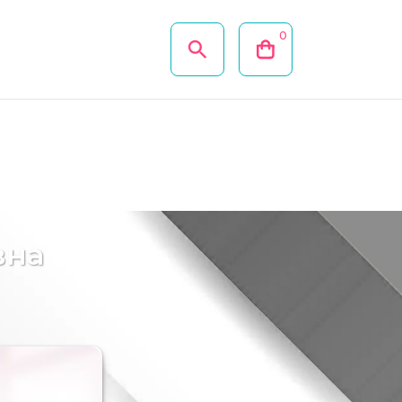
0
вна