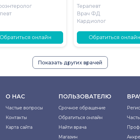
роэнтеролог
Терапевт
певт
Врач ФД
Кардиолог
Обратиться онлайн
Обратиться онлай
Показать других врачей
О НАС
ПОЛЬЗОВАТЕЛЮ
ВРА
Частые вопросы
Срочное обращение
Реги
Контакты
Обратиться онлайн
Част
Карта сайта
Найти врача
Проф
Магазин
Аккр