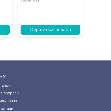
Терапевт
н
Обратиться онлайн
ЧУ
страция
ые вопросы
иль врача
едитация