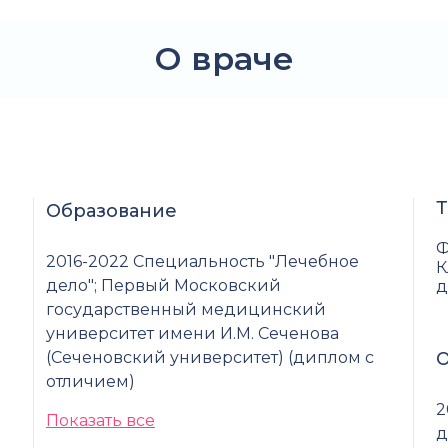
О враче
Т
Образование
Ф
2016-2022 Специальность "Лечебное
К
дело"; Первый Московский
д
государственный медицинский
университет имени И.М. Сеченова
(Сеченовский университет) (диплом с
О
отличием)
2
Показать все
д