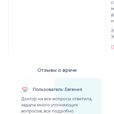
с
м
д
к
2
Э
П
Отзывы о враче
Пользователь: Евгения
Доктор на все вопросы ответила,
задала много уточняющих
вопросов, все подробно