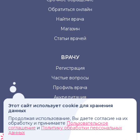
Обратиться онлайн
Найти врача
Магазин
Статьи врачей
ВРАЧУ
Регистрация
Частые вопросы
Профиль врача
Аккредитация
Этот сайт использует cookie для хранения
данных
Информация, представленная на сайте, не может быть
Продолжая использование, Вы даете согласие на их
использована для постановки диагноза, назначения
обработку и принимаете
Пользовательское
лечения и не заменяет прием врача.
соглашение
и
Политику обработки персональных
данных