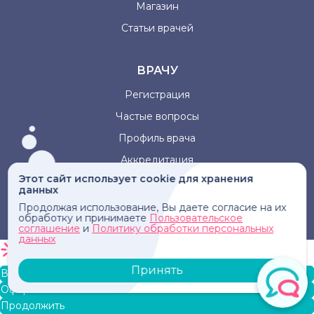
Магазин
Статьи врачей
ВРАЧУ
Регистрация
Частые вопросы
Профиль врача
Аккредитация
Этот сайт использует cookie для хранения
данных
Информация, представленная на сайте, не может быть
Продолжая использование, Вы даете согласие на их
использована для постановки диагноза, назначения
обработку и принимаете
Пользовательское
лечения и не заменяет прием врача.
соглашение
и
Политику обработки персональных
данных
Принять
В корзину
Оформление заказа
Продолжить