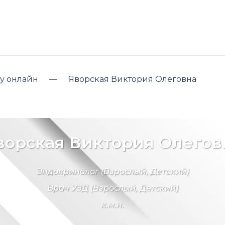
у онлайн
Яворская Виктория Олеговна
ворская Виктория Олегов
Эндокринолог
(Взрослый, Детский)
Врач УЗД
(Взрослый, Детский)
к.м.н.