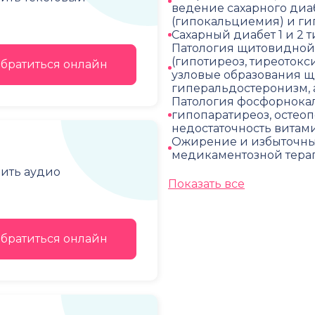
ведение сахарного диа
(гипокальциемия) и ги
Сахарный диабет 1 и 2 т
Патология щитовидной 
(гипотиреоз, тиреотокс
братиться онлайн
узловые образования 
гиперальдостеронизм,
Патология фосфорнокал
гипопаратиреоз, остео
недостаточность витам
Ожирение и избыточный
медикаментозной тера
чить аудио
Показать все
братиться онлайн