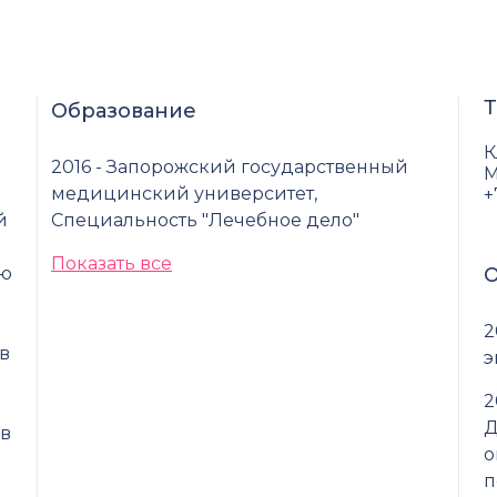
Т
Образование
К
2016 - Запорожский государственный
М
медицинский университет,
+
й
Специальность "Лечебное дело"
Показать все
аю
О
2
в
э
2
Д
 в
о
п