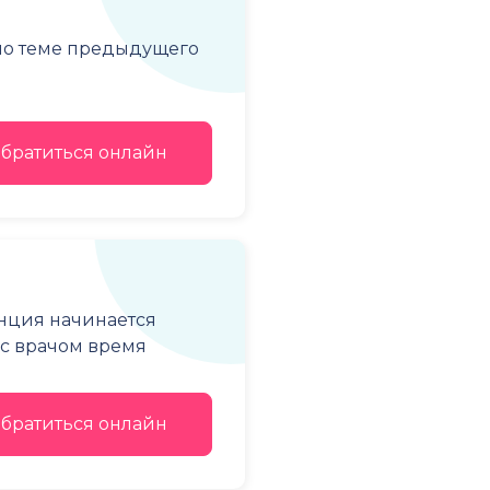
 по теме предыдущего
братиться онлайн
енция начинается
е с врачом время
братиться онлайн