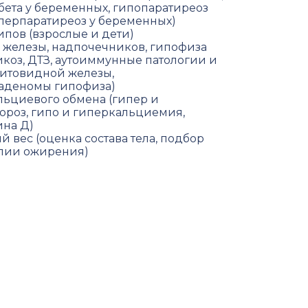
бета у беременных, гипопаратиреоз
перпаратиреоз у беременных)
ипов (взрослые и дети)
железы, надпочечников, гипофиза
икоз, ДТЗ, аутоиммунные патологии и
щитовидной железы,
 аденомы гипофиза)
ьциевого обмена (гипер и
пороз, гипо и гиперкальциемия,
ина Д)
 вес (оценка состава тела, подбор
пии ожирения)