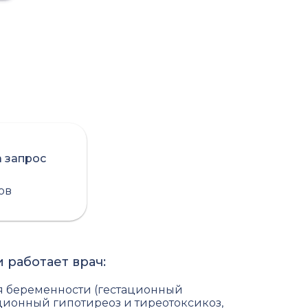
а запрос
сов
 работает врач:
я беременности (гестационный
ационный гипотиреоз и тиреотоксикоз,