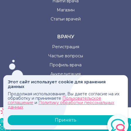
Найти врача
Магазин
Статьи врачей
ВРАЧУ
Регистрация
Частые вопросы
Профиль врача
Аккредитация
Этот сайт использует cookie для хранения
данных
Информация, представленная на сайте, не может быть
Продолжая использование, Вы даете согласие на их
использована для постановки диагноза, назначения
обработку и принимаете
Пользовательское
лечения и не заменяет прием врача.
соглашение
и
Политику обработки персональных
данных
Принять
В корзину
Оформление заказа