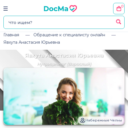
0
Главная
Обращение к специалисту онлайн
Явхута Анастасия Юрьевна
Явхута Анастасия Юрьевна
Нутрициолог
(Взрослый)
Набережные Челны