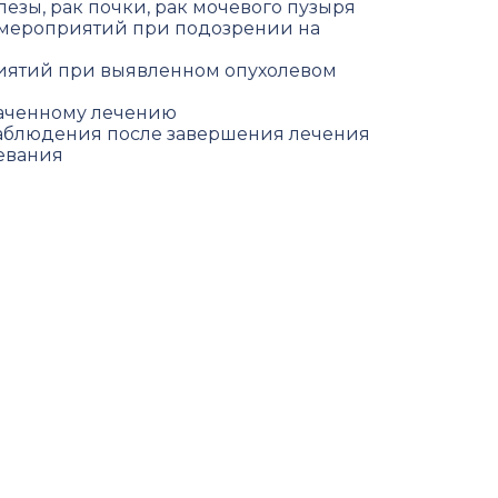
езы, рак почки, рак мочевого пузыря
 мероприятий при подозрении на
иятий при выявленном опухолевом
наченному лечению
аблюдения после завершения лечения
евания