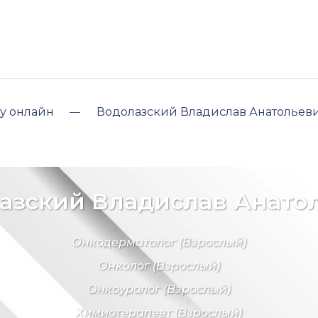
у онлайн
Водолазский Владислав Анатольев
азский Владислав Анато
Онкодерматолог
(Взрослый)
Онколог
(Взрослый)
Онкоуролог
(Взрослый)
Химиотерапевт
(Взрослый)