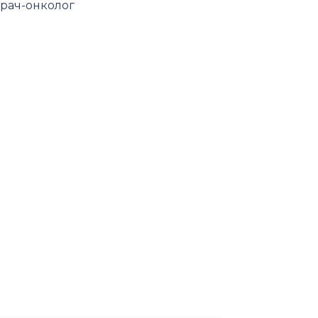
рач-онколог