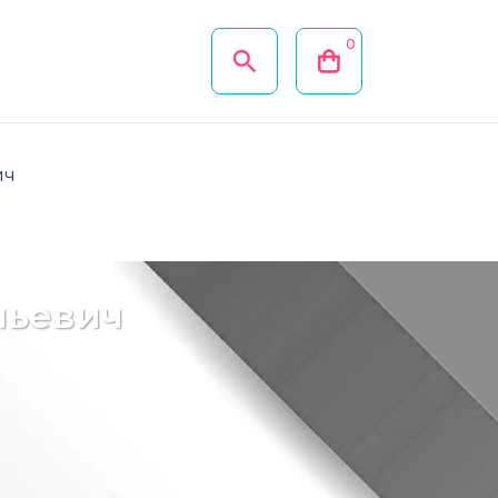
0
ич
льевич