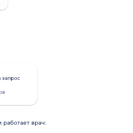
а запрос
сов
 работает врач: