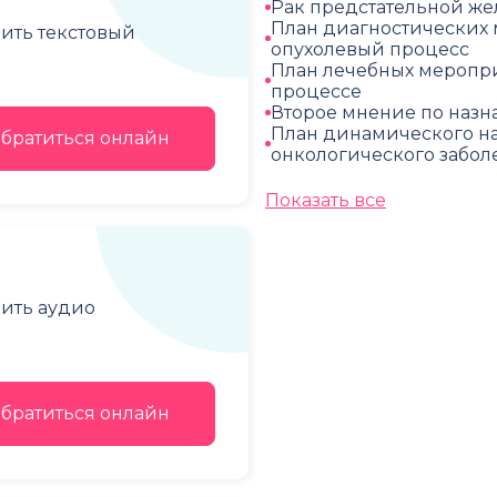
Рак предстательной жел
План диагностических
чить текстовый
опухолевый процесс
План лечебных меропр
процессе
Второе мнение по наз
План динамического н
братиться онлайн
онкологического забол
Показать все
чить аудио
братиться онлайн