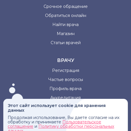
Срочное обращение
Обратиться онлайн
Найти врача
Магазин
Статьи врачей
ВРАЧУ
Регистрация
Частые вопросы
Профиль врача
Аккредитация
Этот сайт использует cookie для хранения
данных
Информация, представленная на сайте, не может быть
Продолжая использование, Вы даете согласие на их
использована для постановки диагноза, назначения
обработку и принимаете
Пользовательское
лечения и не заменяет прием врача.
соглашение
и
Политику обработки персональных
данных