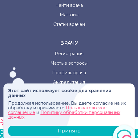
Найти врача
Магазин
Статьи врачей
ВРАЧУ
Регистрация
Частые вопросы
Профиль врача
Аккредитация
Этот сайт использует cookie для хранения
данных
Информация, представленная на сайте, не может быть
Продолжая использование, Вы даете согласие на их
использована для постановки диагноза, назначения
обработку и принимаете
Пользовательское
лечения и не заменяет прием врача.
соглашение
и
Политику обработки персональных
данных
Принять
В корзину