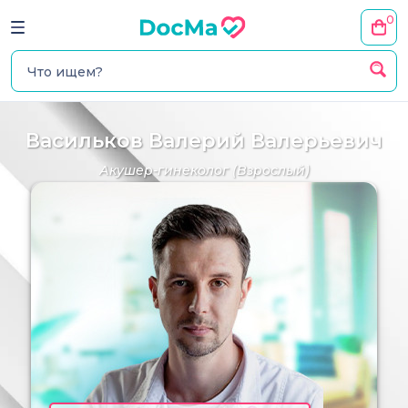
0
Васильков Валерий Валерьевич
Акушер-гинеколог
(Взрослый)