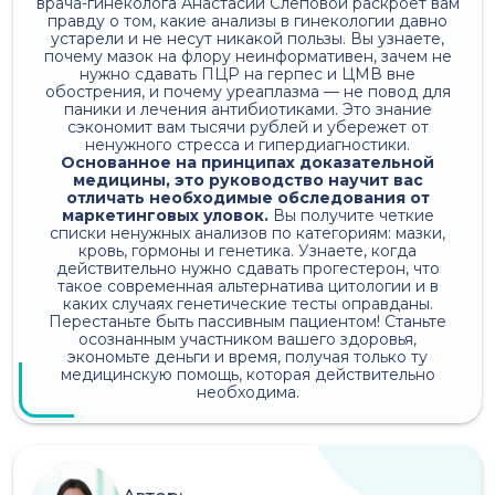
врача-гинеколога Анастасии Слеповой раскроет вам
правду о том, какие анализы в гинекологии давно
устарели и не несут никакой пользы. Вы узнаете,
почему мазок на флору неинформативен, зачем не
нужно сдавать ПЦР на герпес и ЦМВ вне
обострения, и почему уреаплазма — не повод для
паники и лечения антибиотиками. Это знание
сэкономит вам тысячи рублей и убережет от
ненужного стресса и гипердиагностики.
Основанное на принципах доказательной
медицины, это руководство научит вас
отличать необходимые обследования от
маркетинговых уловок.
Вы получите четкие
списки ненужных анализов по категориям: мазки,
кровь, гормоны и генетика. Узнаете, когда
действительно нужно сдавать прогестерон, что
такое современная альтернатива цитологии и в
каких случаях генетические тесты оправданы.
Перестаньте быть пассивным пациентом! Станьте
осознанным участником вашего здоровья,
экономьте деньги и время, получая только ту
медицинскую помощь, которая действительно
необходима.