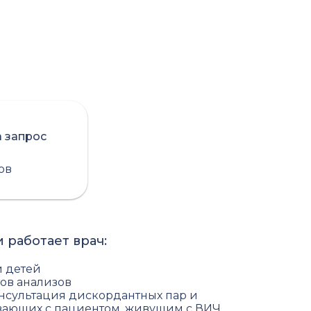
а запрос
сов
 работает врач:
и детей
ов анализов
онсультация дискордантных пар и
вающих с пациентом, живущим с ВИЧ