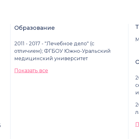
Т
Образование
М
2011 - 2017 - "Лечебное дело" (с
отличием); ФГБОУ Южно-Уральский
медицинский университет
О
Показать все
2
с
и
2
л
П
6