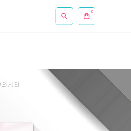
0
овна