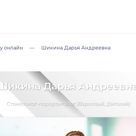
у онлайн
Шикина Дарья Андреевна
Шикина Дарья Андреевн
Стоматолог-пародонтолог
(Взрослый, Детский)