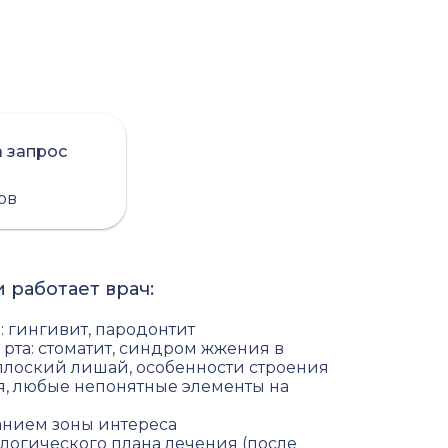
а запрос
сов
 работает врач:
: гингивит, пародонтит
рта: стоматит, синдром жжения в
 плоский лишай, особенности строения
я, любые непонятные элементы на
санием зоны интереса
логического плана лечения (после