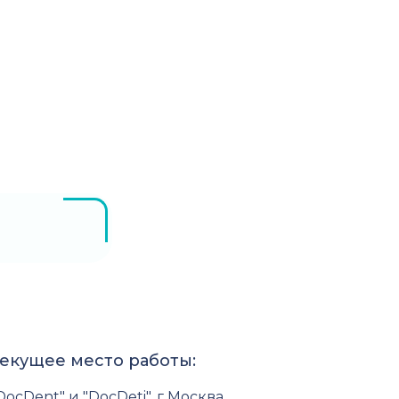
екущее место работы:
DocDent" и "DocDeti", г Москва,