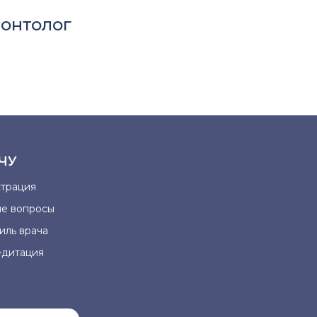
онтолог
ЧУ
страция
ые вопросы
иль врача
едитация