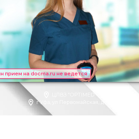
н прием на docma.ru не ведется
ЦЛВЗ "OPTIMED"
г Уфа, ул Первомайская, д 39