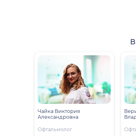
В
Чайка Виктория
Вер
Александровна
Вла
Офтальмолог
Офт