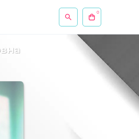
0
овна