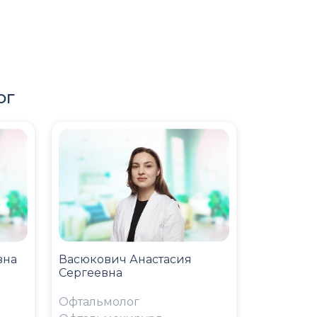
ог
вна
Васюкович Анастасия
Сергеевна
Офтальмолог