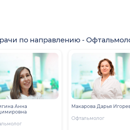
рачи по направлению -
Офтальмол
игина Анна
Макарова Дарья Игоре
димировна
Офтальмолог
альмолог