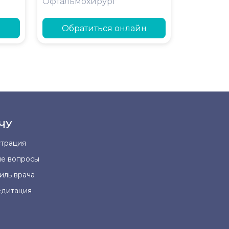
Офтальмохирург
н
Обратиться онлайн
ЧУ
страция
ые вопросы
иль врача
едитация