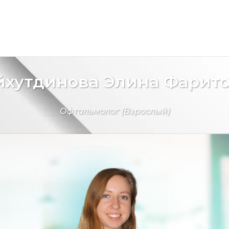
хутдинова Элина Фарит
Офтальмолог
(Взрослый)