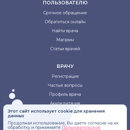
ПОЛЬЗОВАТЕЛЮ
Срочное обращение
Обратиться онлайн
Найти врача
Магазин
Статьи врачей
ВРАЧУ
Регистрация
Частые вопросы
Профиль врача
Аккредитация
Этот сайт использует cookie для хранения
данных
Информация, представленная на сайте, не может быть
Продолжая использование, Вы даете согласие на их
использована для постановки диагноза, назначения
обработку и принимаете
Пользовательское
лечения и не заменяет прием врача.