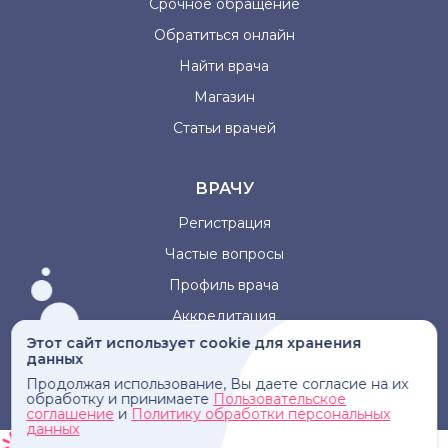
Срочное обращение
Обратиться онлайн
Найти врача
Магазин
Статьи врачей
ВРАЧУ
Регистрация
Частые вопросы
Профиль врача
Аккредитация
Этот сайт использует cookie для хранения
данных
Информация, представленная на сайте, не может быть
Продолжая использование, Вы даете согласие на их
использована для постановки диагноза, назначения
обработку и принимаете
Пользовательское
лечения и не заменяет прием врача.
соглашение
и
Политику обработки персональных
данных