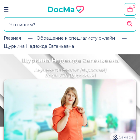
0
Главная
Обращение к специалисту онлайн
Щуркина Надежда Евгеньевна
Щуркина Надежда Евгеньевна
Акушер-гинеколог
(Взрослый)
Врач УЗД
(Взрослый)
Самара