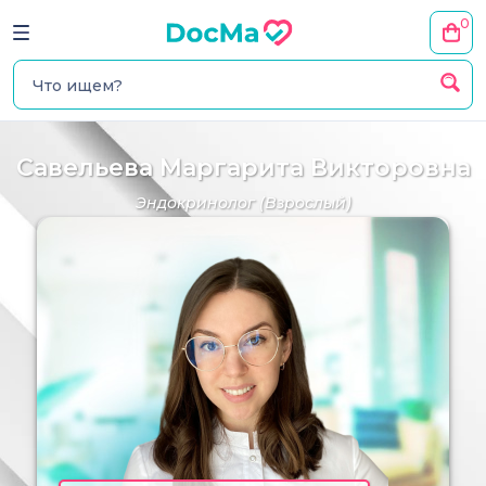
0
Савельева Маргарита Викторовна
Эндокринолог
(Взрослый)