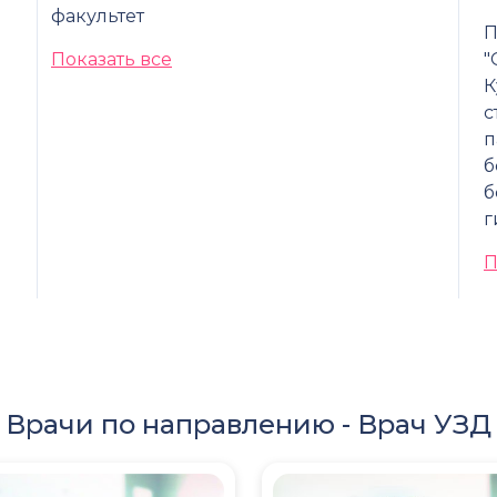
факультет
П
Показать все
"
К
с
п
б
б
г
П
Врачи по направлению -
Врач УЗД