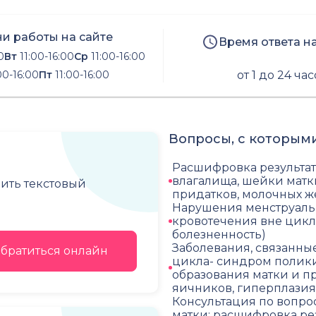
и работы на сайте
Время ответа н
0
Вт
11:00-16:00
Ср
11:00-16:00
00-16:00
Пт
11:00-16:00
от 1 до 24 ча
Вопросы, с которыми
Расшифровка результат
влагалища, шейки матки
чить текстовый
придатков, молочных ж
Нарушения менструальн
кровотечения вне цикла
болезненность)
Заболевания, связанны
братиться онлайн
цикла- синдром полики
образования матки и п
яичников, гиперплазия
Консультация по вопр
матки: расшифровка ре