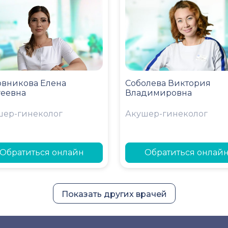
овникова Елена
Соболева Виктория
геевна
Владимировна
шер-гинеколог
Акушер-гинеколог
Обратиться онлайн
Обратиться онлай
Показать других врачей