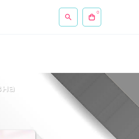
0
вна