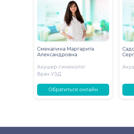
Смекалина Маргарита
Сад
Александровна
Сер
Акушер-гинеколог
Аку
Врач УЗД
Обратиться онлайн