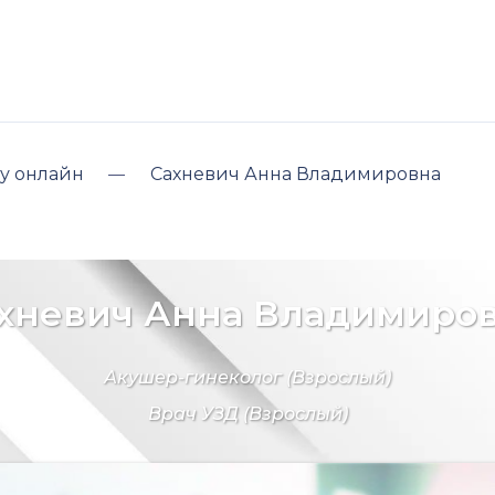
у онлайн
Сахневич Анна Владимировна
хневич Анна Владимиро
Акушер-гинеколог
(Взрослый)
Врач УЗД
(Взрослый)