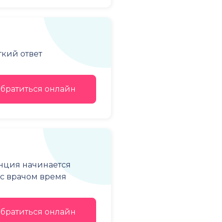
ткий ответ
братиться онлайн
енция начинается
е с врачом время
братиться онлайн