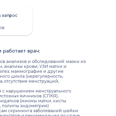
а запрос
сов
 работает врач:
ов анализов и обследований: мазки из
, анализы крови, УЗИ матки и
елез, маммография и другие
ого цикла (нерегулярность,
, отсутствие менструаций,
е с нарушением менструального
стозных яичников (СПКЯ),
ридатков (миомы матки, кисты
, полипы эндометрия)
осам скрининга заболеваний шейки
зультатов и рекомендации по сдаче