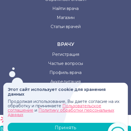
Найти врача
Магазин
Статьи врачей
ВРАЧУ
Регистрация
Частые вопросы
Профиль врача
Аккредитация
Этот сайт использует cookie для хранения
данных
Информация, представленная на сайте, не может быть
Продолжая использование, Вы даете согласие на их
использована для постановки диагноза, назначения
обработку и принимаете
Пользовательское
лечения и не заменяет прием врача.
соглашение
и
Политику обработки персональных
данных
Принять
В корзину