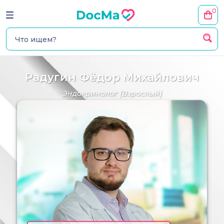
0
Радугин Фёдор Михайлович
Эндокринолог
(Взрослый)