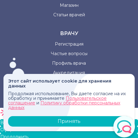
Магазин
Статьи врачей
ВРАЧУ
Регистрация
Частые вопросы
Профиль врача
Аккредитация
Этот сайт использует cookie для хранения
данных
Информация, представленная на сайте, не может быть
Продолжая использование, Вы даете согласие на их
использована для постановки диагноза, назначения
обработку и принимаете
Пользовательское
лечения и не заменяет прием врача.
соглашение
и
Политику обработки персональных
данных
Принять
В корзину
Оформление заказа
Продолжить