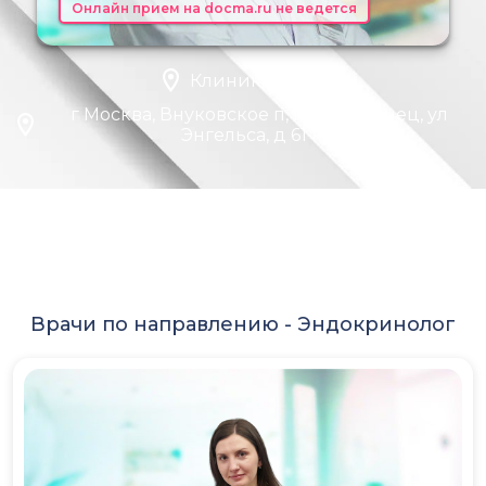
Онлайн прием на docma.ru не ведется
Клиника "EMS"
г Москва, Внуковское п, п Мичуринец, ул
Энгельса, д 61 к 2
Врачи по направлению -
Эндокринолог