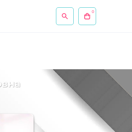
0
овна