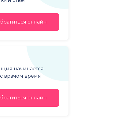
ткий ответ
братиться онлайн
енция начинается
е с врачом время
братиться онлайн