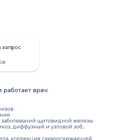
а запрос
сов
 работает врач:
лизов
ения
е заболеваний щитовидной железы
икоз, диффузный и узловой зоб,
 типа, коррекция сахароснижающей