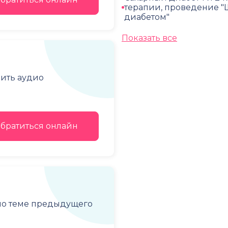
терапии, проведение "
диабетом"
Показать все
чить аудио
братиться онлайн
 по теме предыдущего