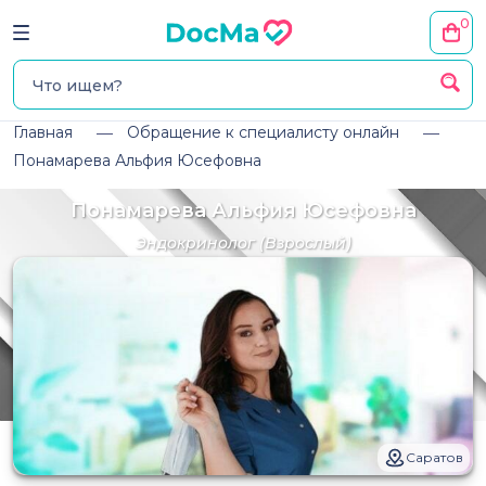
0
Главная
Обращение к специалисту онлайн
Понамарева Альфия Юсефовна
Понамарева Альфия Юсефовна
Эндокринолог
(Взрослый)
Саратов