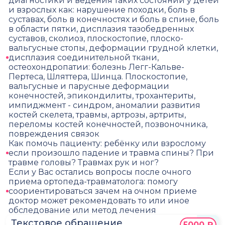
диагностики и ведения таких состояний у детей
и взрослых как: нарушение походки, боль в
суставах, боль в конечностях и боль в спине, боль
в области пятки, дисплазия тазобедренных
суставов, сколиоз, плоскостопие, плоско-
вальгусные стопы, деформации грудной клетки,
дисплазия соединительной ткани,
остеохондропатии: болезнь Легг-Кальве-
Пертеса, Шляттера, Шинца. Плоскостопие,
вальгусные и парусные деформации
конечностей, эпикондилиты, трохантериты,
импиджмент - синдром, аномалии развития
костей скелета, травмы, артрозы, артриты,
переломы костей конечностей, позвоночника,
повреждения связок
Как помочь пациенту: ребёнку или взрослому
если произошло падение и травма спины? При
травме головы? Травмах рук и ног?
Если у Вас остались вопросы после очного
приема ортопеда-травматолога: помогу
соориентироваться зачем на очном приеме
доктор может рекомендовать то или иное
обследование или метод лечения
Текстовое обращение
5000 ₽