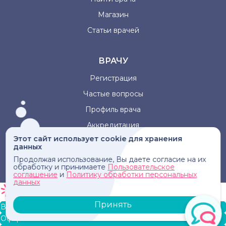
Магазин
Статьи врачей
ВРАЧУ
Регистрация
Частые вопросы
Профиль врача
Аккредитация
Этот сайт использует cookie для хранения
данных
Информация, представленная на сайте, не может быть
Продолжая использование, Вы даете согласие на их
использована для постановки диагноза, назначения
обработку и принимаете
Пользовательское
лечения и не заменяет прием врача.
соглашение
и
Политику обработки персональных
данных
Принять
В корзину
Оформление заказа