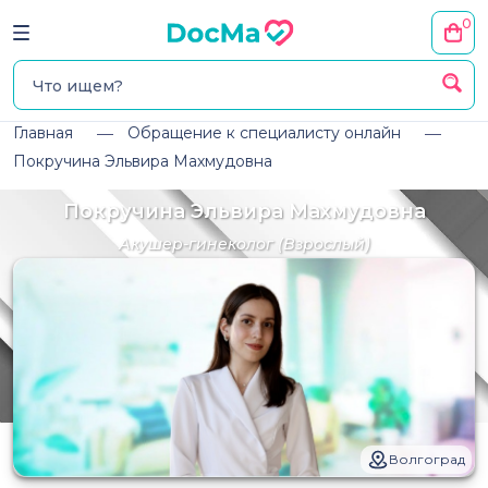
0
Главная
Обращение к специалисту онлайн
Покручина Эльвира Махмудовна
Покручина Эльвира Махмудовна
Акушер-гинеколог
(Взрослый)
Волгоград