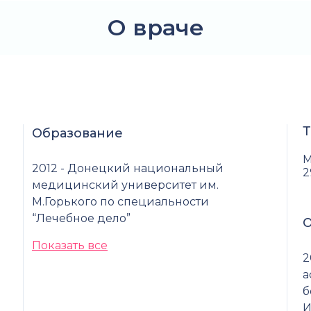
О враче
Т
Образование
М
2012 - Донецкий национальный
2
медицинский университет им.
М.Горького по специальности
“Лечебное дело”
О
Показать все
2
а
б
И