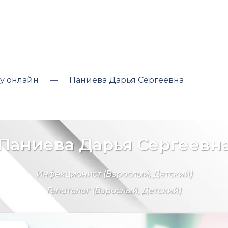
у онлайн
Паниева Дарья Сергеевна
Паниева Дарья Сергеевн
Инфекционист
(Взрослый, Детский)
Гепатолог
(Взрослый, Детский)