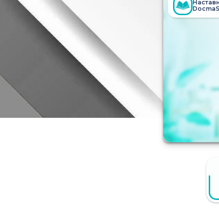
Настав
DocmaS