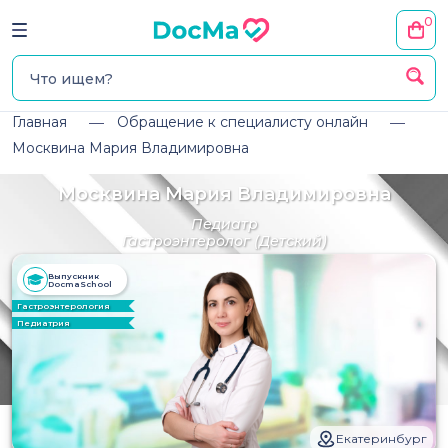
0
Главная
Обращение к специалисту онлайн
Москвина Мария Владимировна
Москвина Мария Владимировна
Педиатр
Гастроэнтеролог
(Детский)
Выпускник
DocmaSchool
Гастроэнтерология
Педиатрия
Екатеринбург