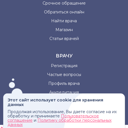
Срочное обращение
Обратиться онлайн
Найти врача
Магазин
Статьи врачей
ВРАЧУ
Регистрация
Частые вопросы
Профиль врача
Аккредитация
Этот сайт использует cookie для хранения
данных
Информация, представленная на сайте, не может быть
Продолжая использование, Вы даете согласие на их
использована для постановки диагноза, назначения
обработку и принимаете
Пользовательское
лечения и не заменяет прием врача.
соглашение
и
Политику обработки персональных
данных