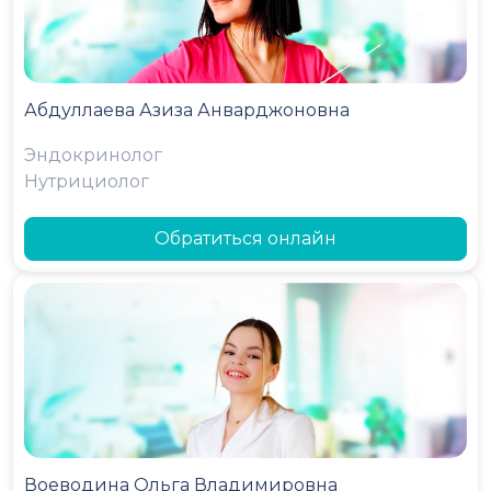
Абдуллаева Азиза Анварджоновна
Эндокринолог
Нутрициолог
Обратиться онлайн
Воеводина Ольга Владимировна