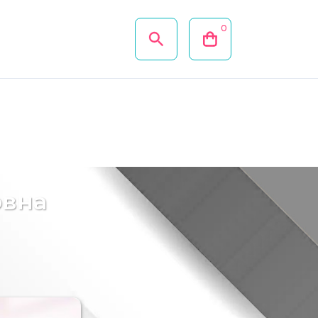
0
овна