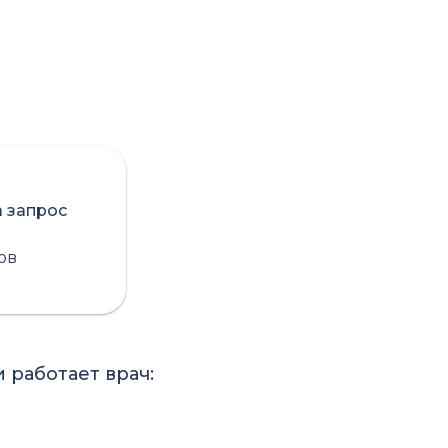
а запрос
сов
 работает врач: