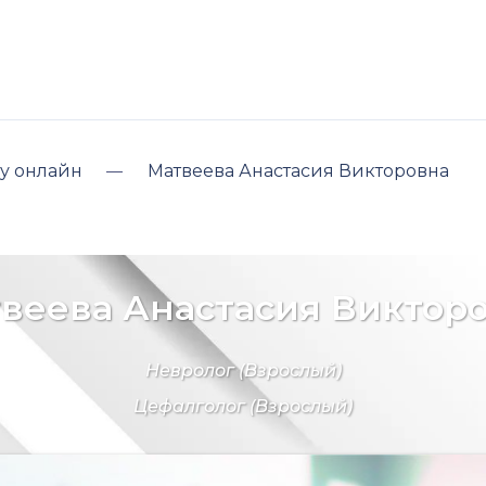
у онлайн
Матвеева Анастасия Викторовна
веева Анастасия Виктор
Невролог
(Взрослый)
Цефалголог
(Взрослый)