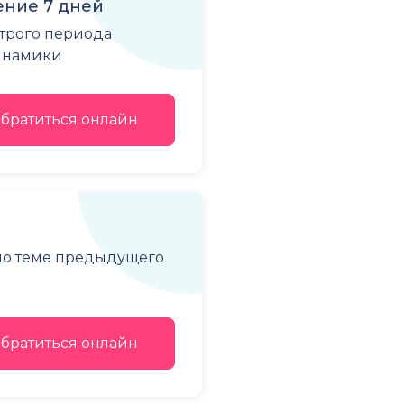
ние 7 дней
строго периода
динамики
братиться онлайн
 по теме предыдущего
братиться онлайн