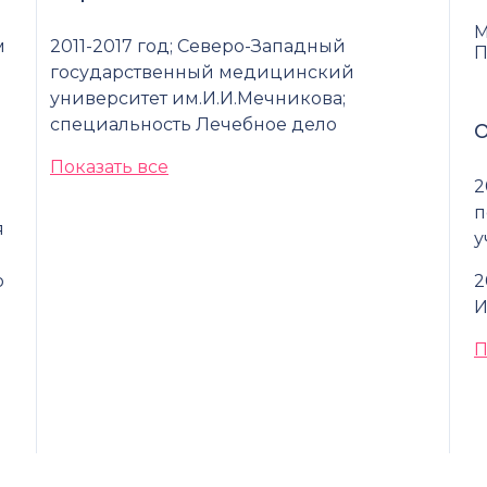
М
м
2011-2017 год; Северо-Западный
П
государственный медицинский
университет им.И.И.Мечникова;
специальность Лечебное дело
О
Показать все
2
й
п
я
у
о
2
И
П