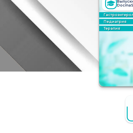
Выпуск
DocmaS
Гастроэнтеро
Педиатрия
Терапия