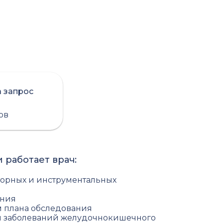
а запрос
сов
 работает врач:
торных и инструментальных
ения
м плана обследования
 заболеваний желудочнокишечного