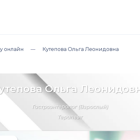
у онлайн
Кутепова Ольга Леонидовна
утепова Ольга Леонидов
Гастроэнтеролог
(Взрослый)
Терапевт